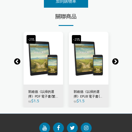
加到購物車
關聯商品
-25%
-25%
-25%
扫的选
郭維德《以掃的選
郭維德《以掃的選
郭维德《
子书 (简
擇》PDF 電子書 (繁
擇》EPUB 電子書 (繁
择》PDF
$
1.5
$
1.5
$
1.5
體)
體)
体)
$
2
$
2
$
2