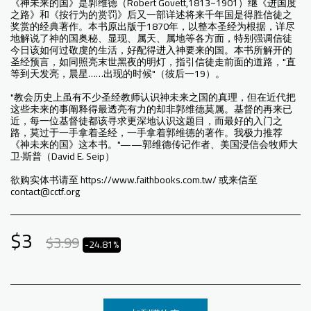
《神未来的国》是郭维德（Robert Govett,1813~1901）继《进国度
之路》和《按行为的赏罚》后又一部详述将来千年国是得胜信徒之
奖赏的经典著作。本书原出版于1870年，以整本圣经为根据，详尽
地解说了神的国奥秘、显现、属天、属地等各方面，特别强调信徒
今日该如何过敬虔的生活，好配得进入神要来的国。本书所解开的
圣经预言，如同照亮末世黑夜的明灯，指引信徒走前面的道路，"直
等到天发亮，晨星……出现的时候"（彼后一19）。
"教会历史上虽有不少圣经教师认识神未来之国的真理，但在近代把
这些未来的事阐释得最透亮有力的却非郭维德莫属。基督的再来已
近，每一位基督徒都该寻求更深地认识这题目，而最好的入门之
路，莫过于一手拿着圣经，一手拿着郭维德的著作。我极力推荐
《神未来的国》这本书。"——郭维德传记作者、美国浸信会牧师大
卫·斯普（David E. Seip）
欲购实体书请至 https://www.faithbooks.com.tw/ 或来信至
contact@cctf.org
$
3
$
3.99
-24.81%