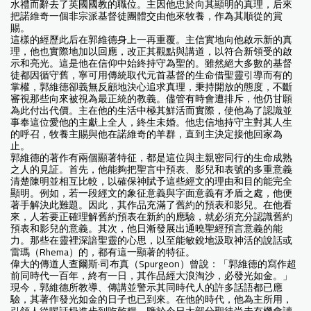
水禮而辭去了英國國教的職位。主因他忠於向其顯明的真理，后來
把諾維奇一個非宗派基督徒團體交由他來牧養，作為其順從的賞
賜。
這樣的經歷此后在郭維德身上一再重覆。主信實地向他啟示新的真
理，他也實際地加以回應，改正其觀點與講道，以符合新領受的啟
示和亮光。這是他在信仰中始終持守為聖的。雖然絕大多數的基督
徒都因循守舊，寧可用傳統取代元首基督的生命借聖靈引導而有的
掌權，郭維德卻義無反顧地決心追求真理，秉持開放的態度，不斷
審視那些向來被視為最正統的教義。儘管有時會遭排斥，他仍甘願
為此付出代價。主在他的生活中極其鮮活而實際，使他為了認識並
事奉這位愛他的主獻上全人，終生未婚。他忠信地持守主對其人生
的呼召，牧養主賜與他在諾維奇的羊群，直到主決定接他回家為
止。
郭維德的著作有兩個顯著特征，都是這位與主親密同行的生命成熟
之人的見証。首先，他能夠把聖言中預表、影兒和表號的多重意義
清楚陳明並相互比較，以確保神賦予這些經文的理由和目的能完全
顯明。例如，若一段經文的象征意義與字面意義有矛盾之處，他便
著手解決此難題。因此，其作品充滿了舊約的預表和影兒。在他看
來，人若要正確理解舊約預表在新約的應驗，就必須充分認識舊約
預表和影兒的意義。其次，他日漸發展出通曉聖經預言意義的能
力。那些在靈裡深諳聖靈的心思，以至能敏銳地汲取神活的說話或
雷瑪（Rhema）的，都有這一顯著的特征。
偉大的傳道人查爾斯·司布真（Spurgeon）曾說：「郭維德的寫作超
前同時代一百年，終有一日，其作品經大浪淘沙，必發光如金。」
現今，郭維德所教導、傳講並警示其同時代人的許多話語都已應
驗，其著作發光如金的日子也已到來。在他的時代，他為主所用，