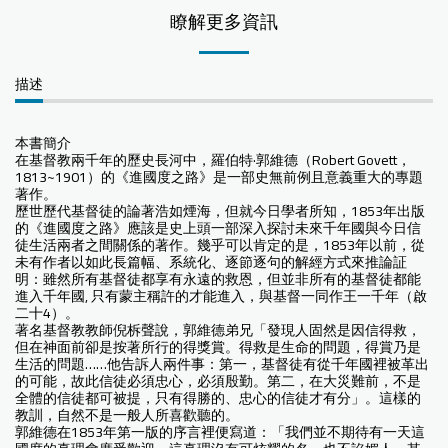
瞭解更多資訊
描述
本書簡介
在基督教兩千年的歷史長河中，羅伯特·郭維德（Robert Govett，
1813~1901）的《進國度之路》是一部史無前例且意義重大的專題
著作。
歷世歷代基督徒的論著浩如煙海，但就今日學者所知，1853年出版
的《進國度之路》應該是史上頭一部深入探討未來千年國與今日信
徒生活兩者之間關係的著作。幾乎可以肯定的是，1853年以前，從
未有作者以如此長篇幅、系統化、逐節逐句的解經方式來推論証
明：雖然所有基督徒都享有永遠的救恩，但並非所有的基督徒都能
進入千年國, 只有蒙主稱許的才能進入，與基督一同作王一千年（啟
二十4）。
著名基督教教師倪柝聲說，郭維德弟兄「發現人固然是因信得救，
但在神面前卻是按著所行的得獎賞。得救是生命的問題，得賞乃是
生活的問題……他告訴人兩件事：第一，基督徒有從千年國裡被革出
的可能，故此信徒必須忠心，必須殷勤。第二，在大災難前，不是
全體的信徒都可被提，只有得勝的、忠心的信徒才有分」。這樣的
教訓，自然不是一般人所喜歡聽的。
郭維德在1853年第一版的序言裡便寫道：「我們並不期待有一天這