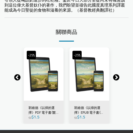
引領人從喝話奶進步到吃乾糧。鑒於今日大部分聖徒尚未有機會讀
到這位偉大基督奴仆的著作，我們盼望並禱告此國度真理系列譯叢
能成為今日聖徒的食物和滋養的來源。（基督教經典翻譯社）
關聯商品
-25%
-25%
-25%
扫的选
郭維德《以掃的選
郭維德《以掃的選
郭维德《
子书 (简
擇》PDF 電子書 (繁
擇》EPUB 電子書 (繁
择》PDF
$
1.5
$
1.5
$
1.5
體)
體)
体)
$
2
$
2
$
2