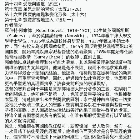
第十四章 受浸與國度（約三）
第十五章 弟兄之間的冒犯（太五21~26）
第十六章 國度的鑰匙和變化形像（太十六）
第十七章 豐豐富富地進入（彼后一）
作者簡介
羅伯特·郭維德（Robert Govett，1813~1901）出生於英國斯坦斯
（Staines），卒於英國諾維奇（Norwich）。1834年獲牛津大學文
學學士學位，1835年成為該校終身研究員，1837年獲文學碩士學
位，同年被按立為英國國教祭司。1844年因反對嬰兒洗禮而退出英
國國教，開始單純以無宗派基督徒的名義聚集，1854年開始專任諾
維奇薩裡教堂（Surrey Chapel）的牧師，直到去世。
郭維德以卓越的推理和分析能力著稱，其以邏輯常理剔除辯証中薄
弱環節的能力尤其超群。他總是毫不畏懼、鍥而不舍地求索真理，
力求尋得最合乎聖經的結論。他認為，信徒應當在從神領受的新亮
光中一再重新查考聖經。因此，經過幾年如此查經之后，他因看見
更合乎聖經的真理而捨棄了許多先前所持的宗派觀點。
基督的審判台與千年國是貫穿郭維德大部分著作的主題。在闡明二
者的關係上，他即使不是第一人，也算是最重要的先鋒。他根據整
本聖經，清楚描繪出永生與獎賞的區別：永生是神白白賜給一切接
受祂兒子救贖工價之人的恩賜﹔獎賞則是得以在千年國與基督一同
掌權的賞賜，是人因憑信生活結出善行的果子而從神得著的獎賞。
神這全能者願意獎賞所有的聖徒，但唯有那服從聖靈運行以至成聖
的人才配得賞賜。
原先，郭維德在英國國教任祭司，薪資優渥，受人敬仰。然而，在
一次目睹了信徒受浸的經歷后，他深感信而受浸才是合乎聖經的實
行。儘管當時不清楚接下來該如何維生，他仍因堅信嬰兒不應受點