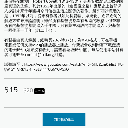
羅伯特·郭維德（Robert Govett, 1813-1901）是基督教歷史上教導國
度真理的先鋒。其於1853年出版的《進國度之路》應是史上首部深
入探討未來千年國與今日信徒生活之關係的著作。幾乎可以肯定的
是，1853年以前，從未有作者以如此長篇幅、系統化、逐節逐句的
解經方式來推論證明：雖然所有基督徒都享有永遠的救恩，但並非
所有的基督徒都能進入千年國，只有蒙主稱許的才能進入，與基督
一同作王一千年（啟二十4）。
有聲書由真人錄製，總時長23小時37分，為MP3格式，可在手機、
電腦或任何支持MP3的播放器上播放。付費後會收到附有下載鏈接
的電子郵件 (如果沒有收到，請查看垃圾郵件箱)。無法使用本站付費
者可電郵至 contact@cctf.org 訂購。
試聽請至：https://www.youtube.com/watch?v=5-tYlJbZzm0&list=PL-
tjWlGYTVRk1ZR_xSzvIhhr0G6Y0PGxO
$
15
$
20
-25%
加到購物車