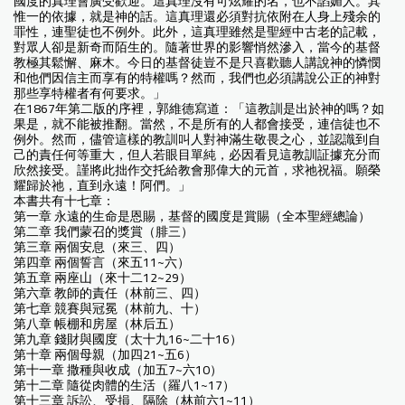
國度的真理會廣受歡迎。這真理沒有可炫耀的名，也不諂媚人。其
惟一的依據，就是神的話。這真理還必須對抗依附在人身上殘余的
罪性，連聖徒也不例外。此外，這真理雖然是聖經中古老的記載，
對眾人卻是新奇而陌生的。隨著世界的影響悄然滲入，當今的基督
教極其鬆懈、麻木。今日的基督徒豈不是只喜歡聽人講說神的憐憫
和他們因信主而享有的特權嗎？然而，我們也必須講說公正的神對
那些享特權者有何要求。」
在1867年第二版的序裡，郭維德寫道：「這教訓是出於神的嗎？如
果是，就不能被推翻。當然，不是所有的人都會接受，連信徒也不
例外。然而，儘管這樣的教訓叫人對神滿生敬畏之心，並認識到自
己的責任何等重大，但人若眼目單純，必因看見這教訓証據充分而
欣然接受。謹將此拙作交托給教會那偉大的元首，求祂祝福。願榮
耀歸於祂，直到永遠！阿們。」
本書共有十七章：
第一章 永遠的生命是恩賜，基督的國度是賞賜（全本聖經總論）
第二章 我們蒙召的獎賞（腓三）
第三章 兩個安息（來三、四）
第四章 兩個誓言（來五11~六）
第五章 兩座山（來十二12~29）
第六章 教師的責任（林前三、四）
第七章 競賽與冠冕（林前九、十）
第八章 帳棚和房屋（林后五）
第九章 錢財與國度（太十九16~二十16）
第十章 兩個母親（加四21~五6）
第十一章 撒種與收成（加五7~六10）
第十二章 隨從肉體的生活（羅八1~17）
第十三章 訴訟、受損、隔除（林前六1~11）